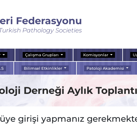
leri Federasyonu
Turkish Pathology Societies
r
Çalışma Grupları
Komisyonlar
Uz
.S
Bilimsel Etkinlikler
Patoloji Akademisi
loji Derneği Aylık Toplantı
 üye girişi yapmanız gerekmekte