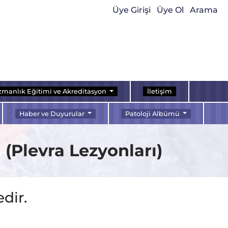
Üye Girişi
Üye Ol
Arama
manlık Eğitimi ve Akreditasyon
İletişim
Haber ve Duyurular
Patoloji Albümü
 (Plevra Lezyonları)
dir.