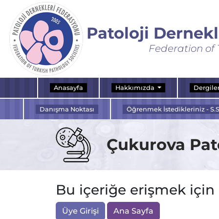
Patoloji Dernek
Federation of 
Anasayfa
Hakkımızda
Dergile
Danışma Noktası
Öğrenmek İstedikleriniz - S.S
Çukurova Pato
Bu içeriğe erişmek için
Üye Girişi
Ana Sayfa