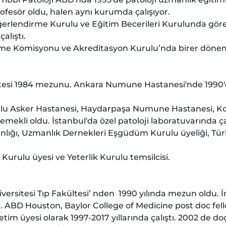
fesör oldu, halen aynı kurumda çalışıyor.
erlendirme Kurulu ve Eğitim Becerileri Kurulunda gör
alıştı.
me Komisyonu ve Akreditasyon Kurulu’nda birer dönem 
ltesi 1984 mezunu. Ankara Numune Hastanesi'nde 1990'd
orlu Asker Hastanesi, Haydarpaşa Numune Hastanesi, Koc
emekli oldu. İstanbul'da özel patoloji laboratuvarında ça
lığı, Uzmanlık Dernekleri Eşgüdüm Kurulu üyeliği, Tür
urulu üyesi ve Yeterlik Kurulu temsilcisi.
ersitesi Tıp Fakültesi’ nden 1990 yılında mezun oldu. İ
 ABD Houston, Baylor College of Medicine post doc fellow
etim üyesi olarak 1997-2017 yıllarında çalıştı. 2002 de do