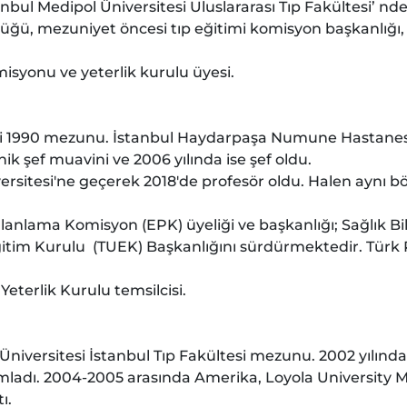
anbul Medipol Üniversitesi Uluslararası Tıp Fakültesi’ nde
ğü, mezuniyet öncesi tıp eğitimi komisyon başkanlığı,
isyonu ve yeterlik kurulu üyesi.
i 1990 mezunu. İstanbul Haydarpaşa Numune Hastanesi'
ik şef muavini ve 2006 yılında ise şef oldu.
versitesi'ne geçerek 2018'de profesör oldu. Halen aynı 
ama Komisyon (EPK) üyeliği ve başkanlığı; Sağlık Biliml
itim Kurulu (TUEK) Başkanlığını sürdürmektedir. Türk 
eterlik Kurulu temsilcisi.
niversitesi İstanbul Tıp Fakültesi mezunu. 2002 yılında 
amladı. 2004-2005 arasında Amerika, Loyola Universit
ı.