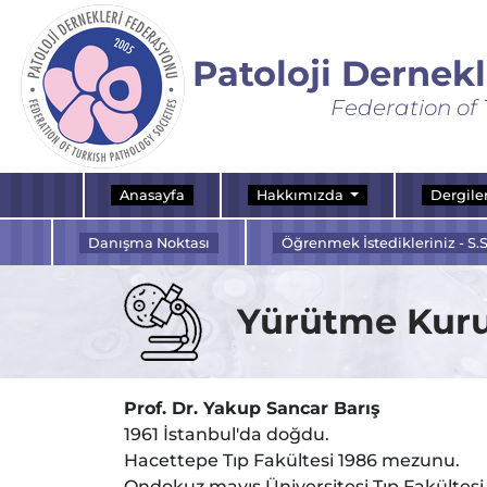
Patoloji Dernek
Federation of 
Anasayfa
Hakkımızda
Dergile
Danışma Noktası
Öğrenmek İstedikleriniz - S.S
Yürütme Kur
Prof. Dr. Yakup Sancar Barış
1961 İstanbul'da doğdu.
Hacettepe Tıp Fakültesi 1986 mezunu.
Ondokuz mayıs Üniversitesi Tıp Fakültesi