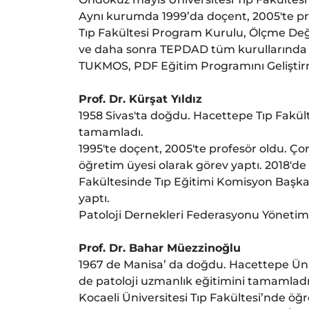
Aynı kurumda 1999’da doçent, 2005'te pro
Tıp Fakültesi Program Kurulu, Ölçme Değ
ve daha sonra TEPDAD tüm kurullarında ç
TUKMOS, PDF Eğitim Programını Geliştir
Prof. Dr. Kürşat Yıldız
1958 Sivas'ta doğdu. Hacettepe Tıp Fakü
tamamladı.
1995'te doçent, 2005'te profesör oldu. Ç
öğretim üyesi olarak görev yaptı. 2018'de 
Fakültesinde Tıp Eğitimi Komisyon Başkan
yaptı.
Patoloji Dernekleri Federasyonu Yönetim K
Prof. Dr. Bahar Müezzinoğlu
1967 de Manisa’ da doğdu. Hacettepe Üniv
de patoloji uzmanlık eğitimini tamamladı.
Kocaeli Üniversitesi Tıp Fakültesi’nde öğr