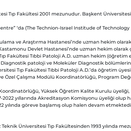
esi Tıp Fakültesi 2001 mezunudur. Başkent Üniversitesi
tre” ‘da (The Technion-Israel Institude of Technology ile
lama ve Araştırma Hastanesi’nde uzman hekim olarak ç
u Kastamonu Devlet Hastanesi’nde uzman hekim olarak ça
Tıp Fakültesi Tıbbi Patoloji A.D. uzman hekim (öğretim el
e Diagnostik patoloji ve Moleküler Diagnostik bölümlerind
itesi Tıp Fakültesi Tıbbi Patoloji A.D.’da öğretim üyesi
i ve Özel Çalışma Modülü Koordinatörlüğü, Program Değe
Koordinatörlüğü, Yüksek Öğretim Kalite Kurulu üyeliği, 
2022 yıllarında Akreditasyon Komisyonu üyeliği olup hal
022 yılında göreve başlamış olup halen devam etmektedi
Teknik Üniversitesi Tıp Fakültesinden 1993 yılında mezu