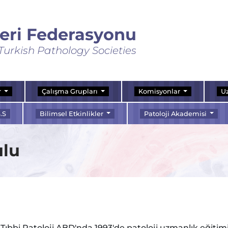
leri Federasyonu
Turkish Pathology Societies
r
Çalışma Grupları
Komisyonlar
Uz
.S
Bilimsel Etkinlikler
Patoloji Akademisi
ulu
 Tıbbi Patoloji ABD'nda 1993'de patoloji uzmanlık eğiti