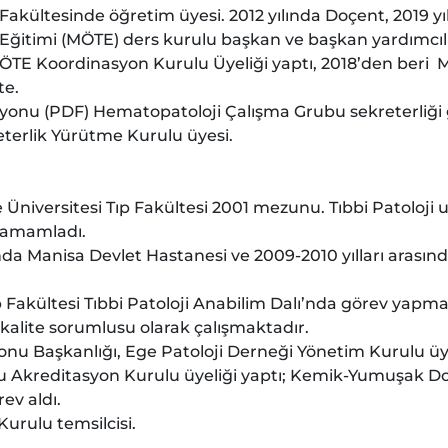
 Fakültesinde öğretim üyesi. 2012 yılında Doçent, 2019 yı
Eğitimi (MÖTE) ders kurulu başkan ve başkan yardımcılı
MÖTE Koordinasyon Kurulu Üyeliği yaptı, 2018’den beri
te.
asyonu (PDF) Hematopatoloji Çalışma Grubu sekreterliği
terlik Yürütme Kurulu üyesi.
Üniversitesi Tıp Fakültesi 2001 mezunu. Tıbbi Patoloji 
 tamamladı.
nda Manisa Devlet Hastanesi ve 2009-2010 yılları arasınd
ıp Fakültesi Tıbbi Patoloji Anabilim Dalı’nda görev yapma
kalite sorumlusu olarak çalışmaktadır.
u Başkanlığı, Ege Patoloji Derneği Yönetim Kurulu üyeliğ
nu Akreditasyon Kurulu üyeliği yaptı; Kemik-Yumuşak Do
rev aldı.
Kurulu temsilcisi.