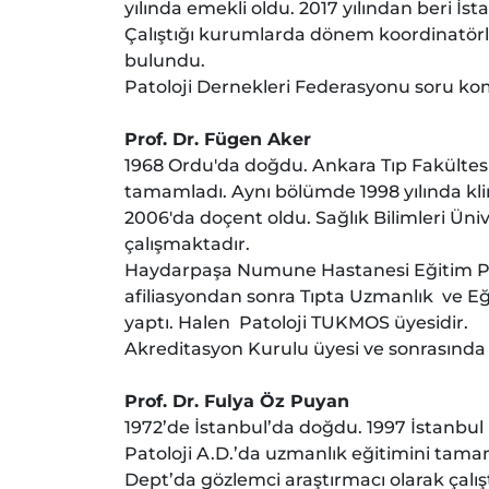
yılında emekli oldu. 2017 yılından beri İst
Çalıştığı kurumlarda dönem koordinatörlü
bulundu.
Patoloji Dernekleri Federasyonu soru kom
Prof. Dr. Fügen Aker
1968 Ordu'da doğdu. Ankara Tıp Fakültes
tamamladı. Aynı bölümde 1998 yılında klin
2006'da doçent oldu. Sağlık Bilimleri Üni
çalışmaktadır.
Haydarpaşa Numune Hastanesi Eğitim Planl
afiliasyondan sonra Tıpta Uzmanlık ve Eğ
yaptı. Halen Patoloji TUKMOS üyesidir.
Akreditasyon Kurulu üyesi ve sonrasında Y
Prof. Dr. Fulya Öz Puyan
1972’de İstanbul’da doğdu. 1997 İstanbul Ü
Patoloji A.D.’da uzmanlık eğitimini tam
Dept’da gözlemci araştırmacı olarak çalışt