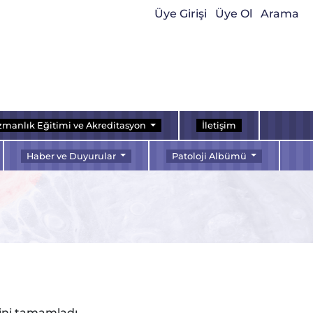
Üye Girişi
Üye Ol
Arama
manlık Eğitimi ve Akreditasyon
İletişim
Haber ve Duyurular
Patoloji Albümü
mini tamamladı.