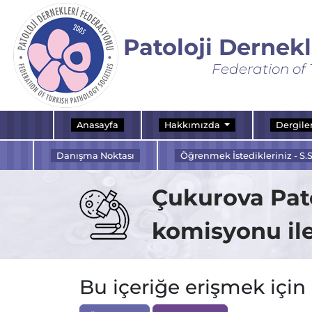
Patoloji Dernek
Federation of 
Anasayfa
Hakkımızda
Dergile
Danışma Noktası
Öğrenmek İstedikleriniz - S.S
Çukurova Pat
komisyonu ile
Bu içeriğe erişmek için