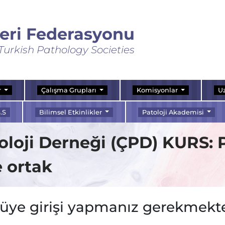
leri Federasyonu
Turkish Pathology Societies
r
Çalışma Grupları
Komisyonlar
Uz
.S
Bilimsel Etkinlikler
Patoloji Akademisi
oloji Derneği (ÇPD) KURS:
 ortak
 üye girişi yapmanız gerekmekte