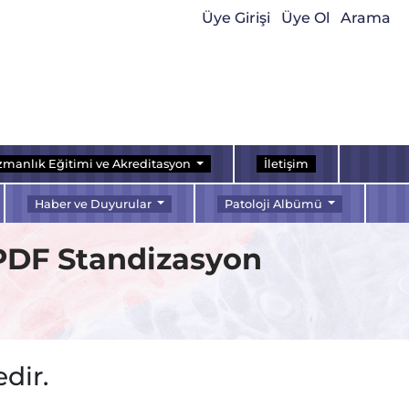
Üye Girişi
Üye Ol
Arama
manlık Eğitimi ve Akreditasyon
İletişim
Haber ve Duyurular
Patoloji Albümü
 PDF Standizasyon
dir.