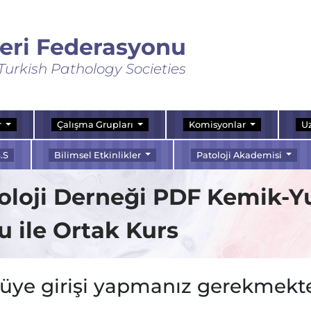
leri Federasyonu
Turkish Pathology Societies
r
Çalışma Grupları
Komisyonlar
Uz
.S
Bilimsel Etkinlikler
Patoloji Akademisi
oloji Derneği PDF Kemik-
 ile Ortak Kurs
 üye girişi yapmanız gerekmekte