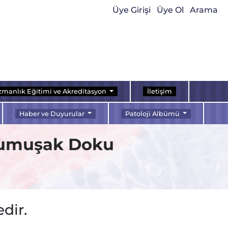
Üye Girişi
Üye Ol
Arama
manlık Eğitimi ve Akreditasyon
İletişim
Haber ve Duyurular
Patoloji Albümü
Yumuşak Doku
dir.