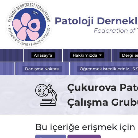
Patoloji Dernek
Federation of 
Anasayfa
Hakkımızda
Dergile
Danışma Noktası
Öğrenmek İstedikleriniz - S.S
Çukurova Pat
Çalışma Grubu
Bu içeriğe erişmek için