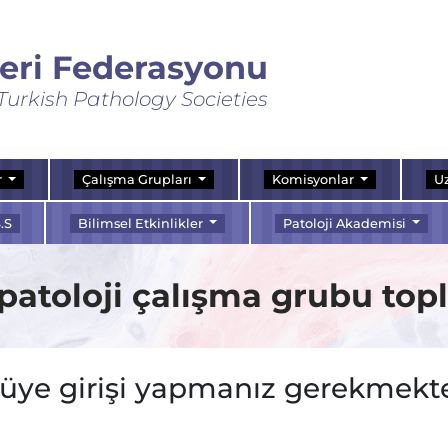
leri Federasyonu
Turkish Pathology Societies
r
Çalışma Grupları
Komisyonlar
Uz
.S
Bilimsel Etkinlikler
Patoloji Akademisi
toloji çalışma grubu topl
 üye girişi yapmanız gerekmekte