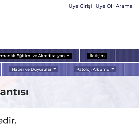
Üye Girişi
Üye Ol
Arama
manlık Eğitimi ve Akreditasyon
İletişim
Haber ve Duyurular
Patoloji Albümü
antısı
dir.