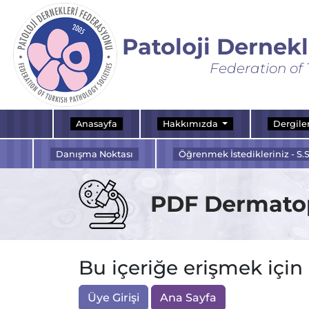
Patoloji Dernek
Federation of 
Anasayfa
Hakkımızda
Dergile
Danışma Noktası
Öğrenmek İstedikleriniz - S.S
PDF Dermatopa
Bu içeriğe erişmek için
Üye Girişi
Ana Sayfa