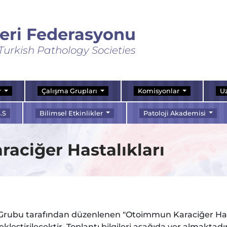
leri Federasyonu
Turkish Pathology Societies
r
Çalışma Grupları
Komisyonlar
Uz
.S
Bilimsel Etkinlikler
Patoloji Akademisi
aciğer Hastalıkları
rubu tarafından düzenlenen "Otoimmun Karaciğer Hasta
kleştirilecektir. Toplantı bilgileri aşağıda yer almaktadır