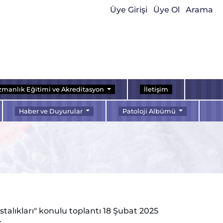
Üye Girişi
Üye Ol
Arama
manlık Eğitimi ve Akreditasyon
İletişim
Haber ve Duyurular
Patoloji Albümü
lıkları" konulu toplantı 18 Şubat 2025
.