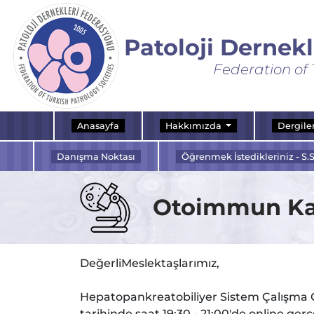
Patoloji Dernek
Federation of 
Anasayfa
Hakkımızda
Dergile
Danışma Noktası
Öğrenmek İstedikleriniz - S.S
Otoimmun Kar
DeğerliMeslektaşlarımız,
Hepatopankreatobiliyer Sistem Çalışma G
tarihinde saat 19:30 - 21:00'de online gerçe