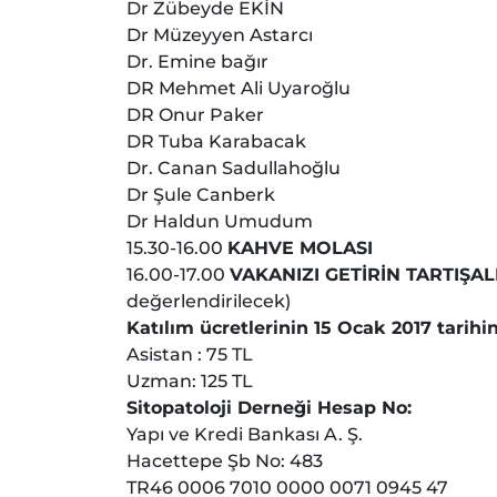
Dr Zübeyde EKİN
Dr Müzeyyen Astarcı
Dr. Emine bağır
DR Mehmet Ali Uyaroğlu
DR Onur Paker
DR Tuba Karabacak
Dr. Canan Sadullahoğlu
Dr Şule Canberk
Dr Haldun Umudum
15.30-16.00
KAHVE MOLASI
16.00-17.00
VAKANIZI GETİRİN TARTIŞA
değerlendirilecek)
Katılım ücretlerinin 15 Ocak 2017 tarihi
Asistan : 75 TL
Uzman: 125 TL
Sitopatoloji Derneği Hesap No:
Yapı ve Kredi Bankası A. Ş.
Hacettepe Şb No: 483
TR46 0006 7010 0000 0071 0945 47