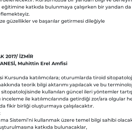
 eğitimine katkıda bulunmaya çalışırken bir yandan da a
eflemekteyiz.
e güzellikler ve başarılar getirmesi dileğiyle
K 2017/ İZMİR
NESİ, Muhittin Erel Amfisi
i Kursunda katılımcılara; oturumlarda tiroid sitopatolojis
kında teorik bilgi aktarımı yapılacak ve bu terminoloj
 sitopatolojisinde kullanılan güncel ileri yöntemler tar
 inceleme ile katılımcılarında getirdiği zor/ara olgular h
 fikir birliği oluşturmaya çalışılacaktır.
;
ama Sistemi’ni kullanmak üzere temel bilgi sahibi olacak
uşturulmasına katkıda bulunacaklar,