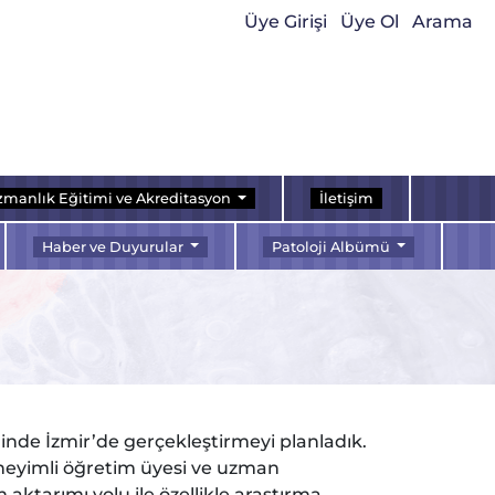
Üye Girişi
Üye Ol
Arama
manlık Eğitimi ve Akreditasyon
İletişim
Haber ve Duyurular
Patoloji Albümü
iğinde İzmir’de gerçekleştirmeyi planladık.
deneyimli öğretim üyesi ve uzman
ktarımı yolu ile özellikle araştırma