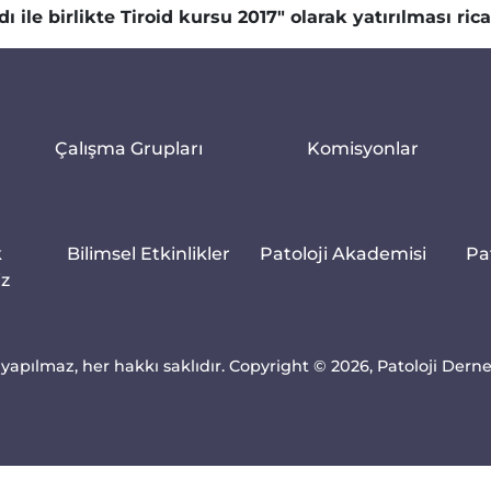
ı ile birlikte Tiroid kursu 2017" olarak yatırılması ric
Çalışma Grupları
Komisyonlar
k
Bilimsel Etkinlikler
Patoloji Akademisi
Pa
iz
yapılmaz, her hakkı saklıdır. Copyright © 2026, Patoloji Dern