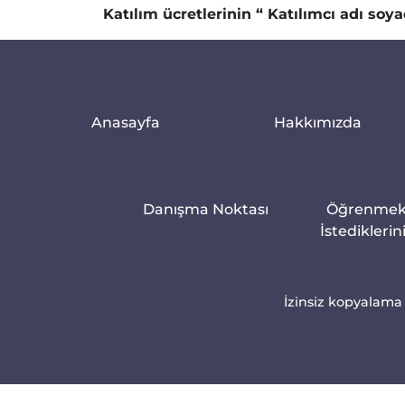
Katılım ücretlerinin “ Katılımcı adı soyad
Anasayfa
Hakkımızda
Danışma Noktası
Öğrenme
İstediklerin
İzinsiz kopyalama 