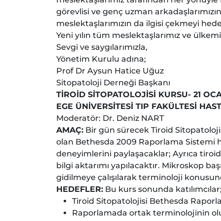
görevlisi ve genç uzman arkadaşlarımızın
meslektaşlarımızın da ilgisi çekmeyi hed
Yeni yılın tüm meslektaşlarımız ve ülkemiz
Sevgi ve saygılarımızla,
Yönetim Kurulu adına;
Prof Dr Aysun Hatice Uğuz
Sitopatoloji Derneği Başkanı
TİROİD SİTOPATOLOJİSİ KURSU- 21 OCA
EGE ÜNİVERSİTESİ TIP FAKÜLTESİ HASTA
Moderatör: Dr. Deniz NART
AMAÇ:
Bir gün sürecek Tiroid Sitopatolojis
olan Bethesda 2009 Raporlama Sistemi hak
deneyimlerini paylaşacaklar; Ayrıca tiroid
bilgi aktarımı yapılacaktır. Mikroskop başı
gidilmeye çalışılarak terminoloji konusunda
HEDEFLER:
Bu kurs sonunda katılımcılar
Tiroid Sitopatolojisi Bethesda Raporl
Raporlamada ortak terminolojinin ol