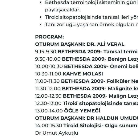
Bethesda terminoloji sisteminin gün
paylaşacaklar,
Tiroid sitopatolojisinde tanısal ileri 
Tanı zorluğu yaşanan örnek olguları 
PROGRAM:
OTURUM BAŞKANI: DR. ALİ VERAL
9.15-9.30
BETHESDA 2009- Tanısal termi
9.30-10.00
BETHESDA 2009- Benign Lez
10.00-10.30
BETHESDA 2009- Önemi belirs
10.30-11.00
KAHVE MOLASI
11.00-11.30
BETHESDA 2009- Foliküler Neo
11.30-12.00
BETHESDA 2009- Malignite k
12.00-12.30
BETHESDA 2009- Malign Lez
12.30-13.00
Tiroid sitopatolojisinde tanıs
13.00-14.00
ÖĞLE YEMEĞİ
OTURUM BAŞKANI: DR HALDUN UMU
14.00-15.30
Tiroid Sitolojisi- Olgu sunum
Dr Umut Aykutlu