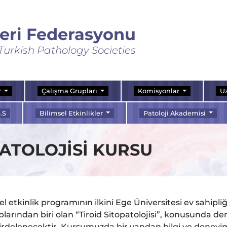
leri Federasyonu
Turkish Pathology Societies
r
Çalışma Grupları
Komisyonlar
Uz
.S
Bilimsel Etkinlikler
Patoloji Akademisi
PATOLOJİSİ KURSU
sel etkinlik programının ilkini Ege Üniversitesi ev sahipl
plarından biri olan “Tiroid Sitopatolojisi”, konusunda 
rdelenecektir. Kursumuzda bir yandan bilgi ve deneyim a