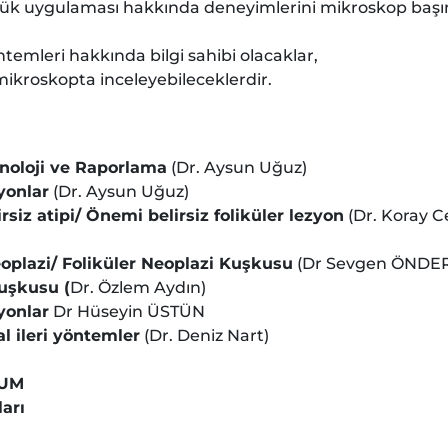
lük uygulaması hakkında deneyimlerini mikroskop başı
yöntemleri hakkında bilgi sahibi olacaklar,
mikroskopta inceleyebileceklerdir.
noloji ve Raporlama
(Dr. Aysun Uğuz)
yonlar
(Dr. Aysun Uğuz)
iz atipi/ Önemi belirsiz foliküler lezyon
(Dr. Koray C
plazi/ Foliküler Neoplazi Kuşkusu
(Dr Sevgen ÖNDE
uşkusu (
Dr. Özlem Aydın)
yonlar
Dr Hüseyin ÜSTÜN
al ileri yöntemler
(Dr. Deniz Nart)
DUM
ları