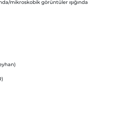
nda/mikroskobik görüntüler ışığında
eyhan)
R)