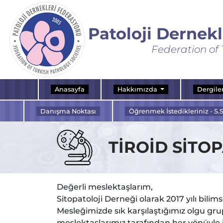
Patoloji Dernek
Federation of 
Anasayfa
Hakkımızda
Dergile
Danışma Noktası
Öğrenmek İstedikleriniz - S.S
TİROİD SİTO
Değerli meslektaşlarım,
Sitopatoloji Derneği olarak 2017 yılı bilim
Mesleğimizde sık karşılaştığımız olgu gru
meslektaşlarımız tarafından her yönüyle i