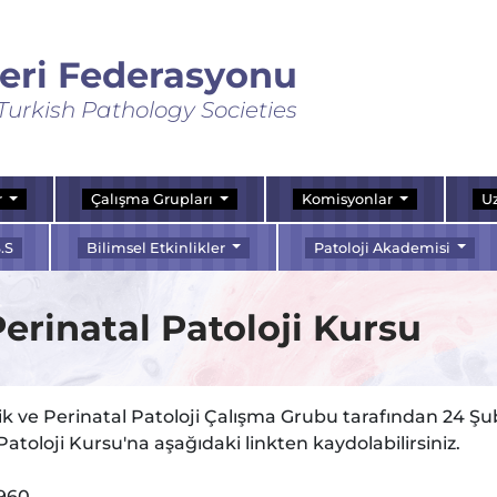
leri Federasyonu
Turkish Pathology Societies
r
Çalışma Grupları
Komisyonlar
Uz
.S
Bilimsel Etkinlikler
Patoloji Akademisi
Perinatal Patoloji Kursu
k ve Perinatal Patoloji Çalışma Grubu tarafından 24 Şub
Patoloji Kursu'na aşağıdaki linkten kaydolabilirsiniz.
960