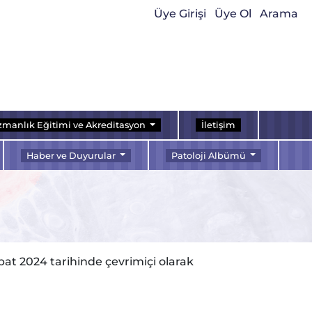
Üye Girişi
Üye Ol
Arama
manlık Eğitimi ve Akreditasyon
İletişim
Haber ve Duyurular
Patoloji Albümü
at 2024 tarihinde çevrimiçi olarak