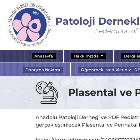
Patoloji Dernek
Federation of 
Anasayfa
Hakkımızda
Dergile
Danışma Noktası
Öğrenmek İstedikleriniz - S.S
Plasental ve 
Anadolu Patoloji Derneği ve PDF Pediatri
gerçekleştirilecek Plasental ve Perinatal 
https://form.jotform.com/240353770274