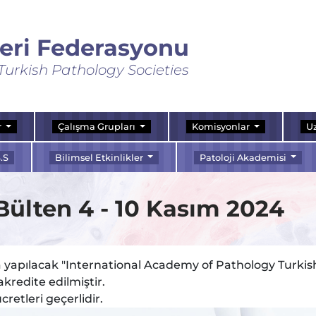
leri Federasyonu
Turkish Pathology Societies
r
Çalışma Grupları
Komisyonlar
Uz
.S
Bilimsel Etkinlikler
Patoloji Akademisi
Bülten 4 - 10 Kasım 2024
a yapılacak "International Academy of Pathology Turkish
kredite edilmiştir.
cretleri geçerlidir.