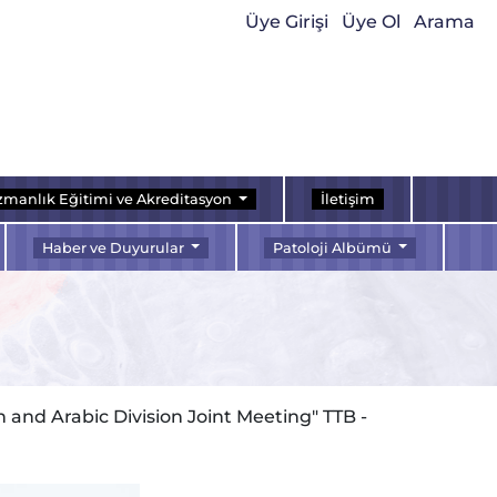
Üye Girişi
Üye Ol
Arama
manlık Eğitimi ve Akreditasyon
İletişim
Haber ve Duyurular
Patoloji Albümü
 and Arabic Division Joint Meeting" TTB -