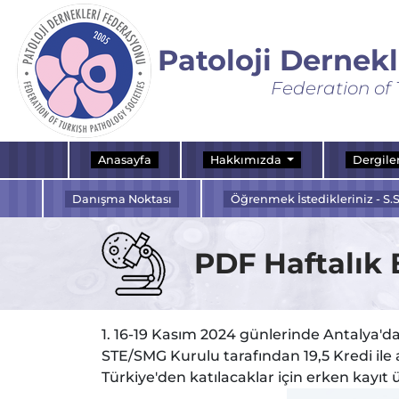
Patoloji Dernek
Federation of 
Anasayfa
Hakkımızda
Dergile
Danışma Noktası
Öğrenmek İstedikleriniz - S.S
PDF Haftalık 
1. 16-19 Kasım 2024 günlerinde Antalya'd
STE/SMG Kurulu tarafından 19,5 Kredi ile a
Türkiye'den katılacaklar için erken kayıt ü